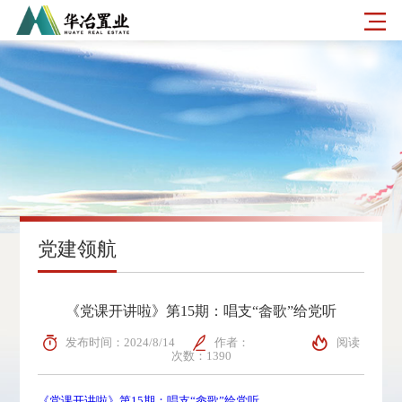
党建领航
《党课开讲啦》第15期：唱支“畲歌”给党听
发布时间：2024/8/14
作者：
阅读
次数：1390
《党课开讲啦》第15期：唱支“畲歌”给党听