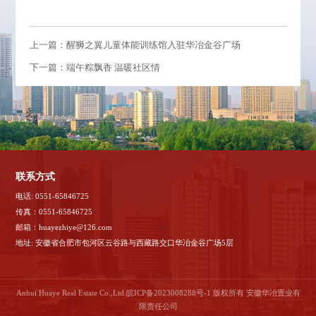
上一篇：醒狮之翼儿童体能训练馆入驻华冶金谷广场
下一篇：端午粽飘香 温暖社区情
联系方式
电话: 0551-65846725
传真：0551-65846725
邮箱：huayezhiye@126.com
地址: 安徽省合肥市包河区云谷路与西藏路交口华冶金谷广场5层
Anhui Huaye Real Estate Co.,Ltd.
皖ICP备2023008288号-1
版权所有 安徽华冶置业有
限责任公司