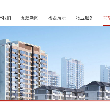
于我们
党建新闻
楼盘展示
物业服务
商