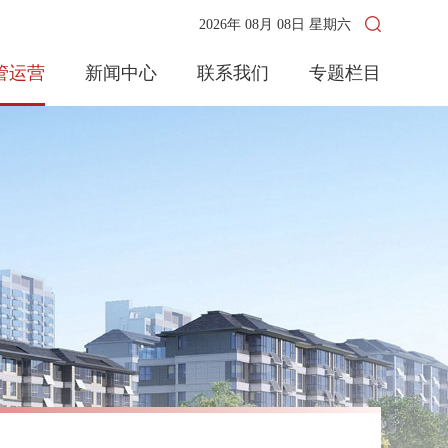
2026年 08月 08日 星期六
管运营
新闻中心
联系我们
专题栏目