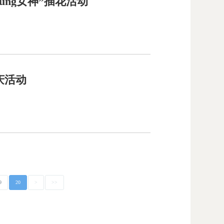
ung女神”插花活动
庆活动
9
20
>
>>