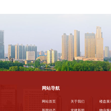
网站导航
网站首页
关于我们
楼盘展
新闻动态
党建新闻
物业服