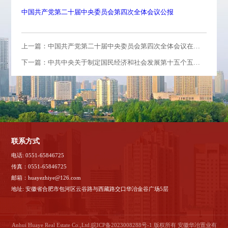
中国共产党第二十届中央委员会第四次全体会议公报
上一篇：中国共产党第二十届中央委员会第四次全体会议在北京开始举行
下一篇：中共中央关于制定国民经济和社会发展第十五个五年规划的建议
联系方式
电话: 0551-65846725
传真：0551-65846725
邮箱：huayezhiye@126.com
地址: 安徽省合肥市包河区云谷路与西藏路交口华冶金谷广场5层
Anhui Huaye Real Estate Co.,Ltd.
皖ICP备2023008288号-1
版权所有 安徽华冶置业有