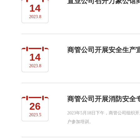
置业公司召开万象公馆
14
2023.8
商管公司开展安全生产
14
2023.8
商管公司开展消防安全
26
2023年5月18日下午，商管公司组
2023.5
户参加培训。