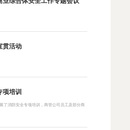
商业综合体安全工作专题会议
宣贯活动
专项培训
织开展了消防安全专项培训，商管公司员工及部分商