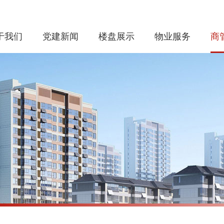
于我们
党建新闻
楼盘展示
物业服务
商