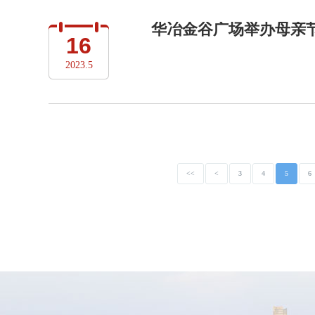
华冶金谷广场举办母亲
16
2023.5
<<
<
3
4
5
6