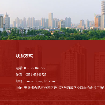
联系方式
电话: 0551-65846725
传真：0551-65846725
邮箱：huayezhiye@126.com
地址: 安徽省合肥市包河区云谷路与西藏路交口华冶金谷广场5